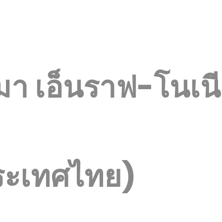
มา เอ็นราฟ-โนเนี
ประเทศไทย)